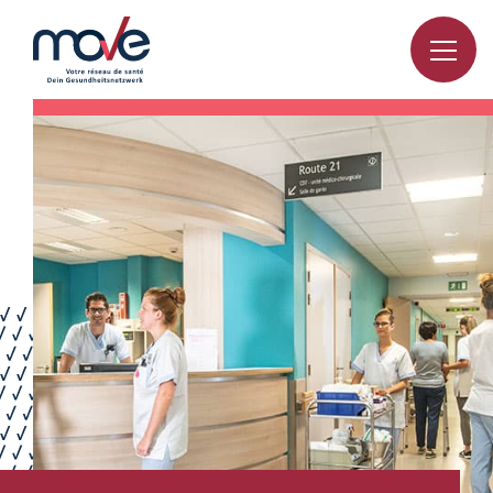
FR
DE
HOME
DAS NETZWERK
ESPACE HORIZON
HOST PROJEKT
NEWS
KONTAKT